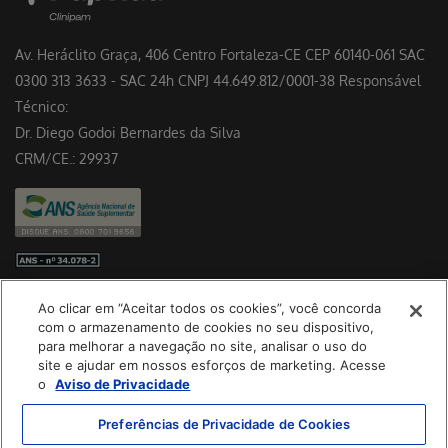
Av. Heráclito Graça, 406 Centro Fortaleza-CE CEP 60140-061 SAC
0300 313 3633 - SAC 24h CNPJ 44.649.812/0001-38 Responsável
Técnico:
Dr. Diego Godoi Bernardes da Silva
CRM/CE.: 29937
Preferências de cookies
Ao clicar em “Aceitar todos os cookies”, você concorda
Baixe nosso App
com o armazenamento de cookies no seu dispositivo,
para melhorar a navegação no site, analisar o uso do
site e ajudar em nossos esforços de marketing. Acesse
o
Aviso de Privacidade
Preferências de Privacidade de Cookies