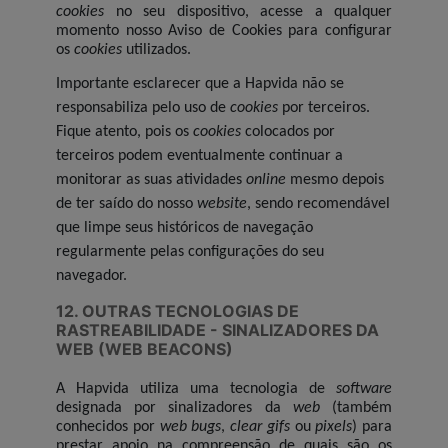
cookies
no seu dispositivo, acesse a qualquer
momento nosso Aviso de Cookies para configurar
os
cookies
utilizados.
Importante esclarecer que a Hapvida não se
responsabiliza pelo uso de
cookies
por terceiros.
Fique atento, pois os
cookies
colocados por
terceiros podem eventualmente continuar a
monitorar as suas atividades
online
mesmo depois
de ter saído do nosso
website
, sendo recomendável
que limpe seus históricos de navegação
regularmente pelas configurações do seu
navegador.
12. OUTRAS TECNOLOGIAS DE
RASTREABILIDADE - SINALIZADORES DA
WEB (WEB BEACONS)
A Hapvida utiliza uma tecnologia de
software
designada por sinalizadores da
web
(também
conhecidos por
web bugs
,
clear gifs
ou
pixels
) para
prestar apoio na compreensão de quais são os