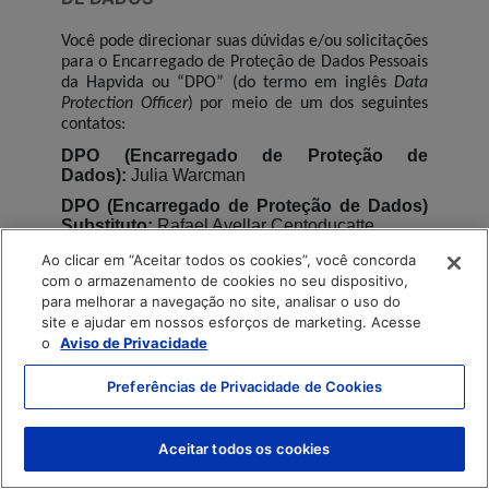
Você pode direcionar suas dúvidas e/ou solicitações
para o Encarregado de Proteção de Dados Pessoais
da Hapvida ou “DPO” (do termo em inglês
Data
Protection Officer
) por meio de um dos seguintes
contatos:
DPO (Encarregado de Proteção de
Dados):
Julia Warcman
DPO (Encarregado de Proteção de Dados)
Substituto:
Rafael Avellar Centoducatte
E-mail:
privacidade@hapvida.com.br
Ao clicar em “Aceitar todos os cookies”, você concorda
com o armazenamento de cookies no seu dispositivo,
15. ALTERAÇÃO DO AVISO
para melhorar a navegação no site, analisar o uso do
site e ajudar em nossos esforços de marketing. Acesse
A Hapvida poderá alterar este Aviso de Privacidade
o
Aviso de Privacidade
a qualquer momento. As alterações serão
devidamente disponibilizadas por meio das páginas
Preferências de Privacidade de Cookies
do
website
.
Aceitar todos os cookies
2/5/2026, 12:52:02 PM
|
V10.0