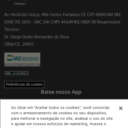
Av. Heráclito Graça, 406 Centro Fortaleza-CE CEP 60140-061 SAC
0300 313 3633 - SAC 24h CNPJ 44.649.812/0001-38 Responsável
Técnico:
Dr. Diego Godoi Bernardes da Silva
CRM/CE.: 29937
Preferências de cookies
Baixe nosso App
Ao clicar em “Aceitar todos os cookies”, você concorda
com o armazenamento de cookies no seu dispositivo,
para melhorar a navegação no site, analisar o uso do site
e ajudar em nossos esforços de marketing. Acesse o