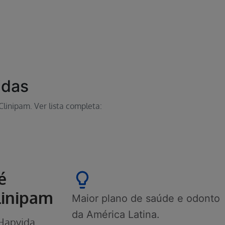
idas
linipam. Ver lista completa:
é
linipam
Maior plano de saúde e odonto
da América Latina.
 Hapvida