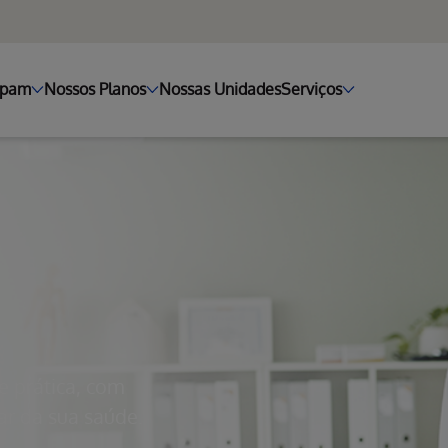
ipam
Nossos Planos
Nossas Unidades
Serviços
e prática, com
r da sua saúde.