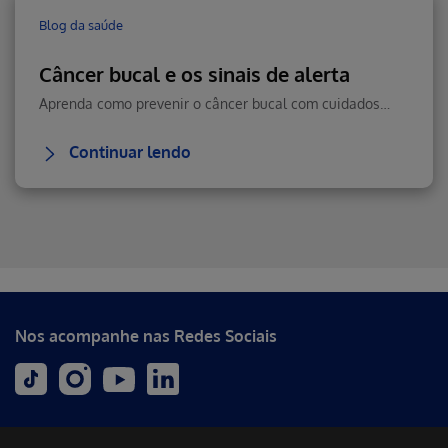
Blog da saúde
Câncer bucal e os sinais de alerta
Aprenda como prevenir o câncer bucal com cuidados diários, boa alimentação e visitas regulares ao dentista. Veja como reconhecer sintomas e agir rápido.
Continuar lendo
Erro ao incluir fragmento
Nos acompanhe nas Redes Sociais