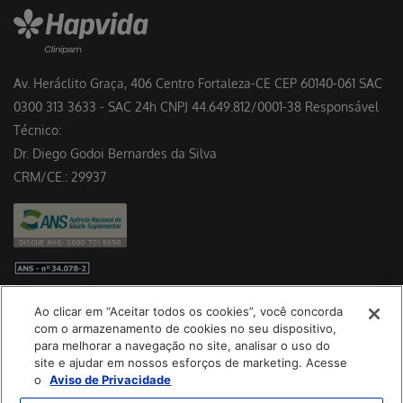
Av. Heráclito Graça, 406 Centro Fortaleza-CE CEP 60140-061 SAC
0300 313 3633 - SAC 24h CNPJ 44.649.812/0001-38 Responsável
Técnico:
Dr. Diego Godoi Bernardes da Silva
CRM/CE.: 29937
Preferências de cookies
Ao clicar em “Aceitar todos os cookies”, você concorda
Baixe nosso App
com o armazenamento de cookies no seu dispositivo,
para melhorar a navegação no site, analisar o uso do
site e ajudar em nossos esforços de marketing. Acesse
o
Aviso de Privacidade