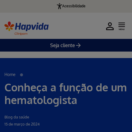
Acessibilidade
MENU
Seja cliente
Erro ao incluir fragmento
Pular para o Conteúdo principal
Home
Conheça a função de um
hematologista
Blog da saúde
15 de março de 2024