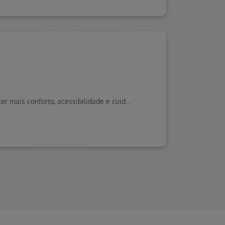
A Hapvida Clinipam segue ampliando sua rede de atendimento para oferecer mais conforto, acessibilidade e cuidado aos seus beneficiários.