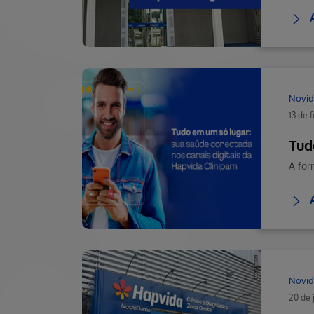
Novid
13 de 
Tud
A for
Novid
20 de 