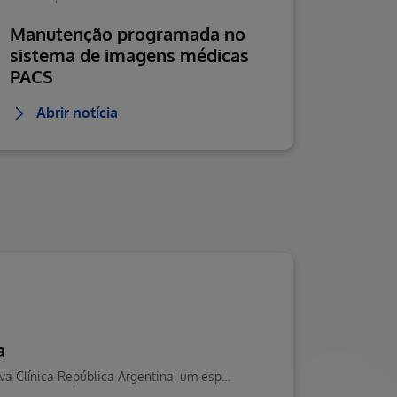
Manutenção programada no
sistema de imagens médicas
PACS
Abrir notícia
a
A Hapvida Clinipam amplia sua rede de atendimento em Curitiba com a nova Clínica República Argentina, um espaço preparado para oferecer mais cuidado, conforto e qualidade no atendimento aos beneficiários.