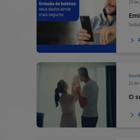
20 de 
Emi
Novid
22 de 
O s