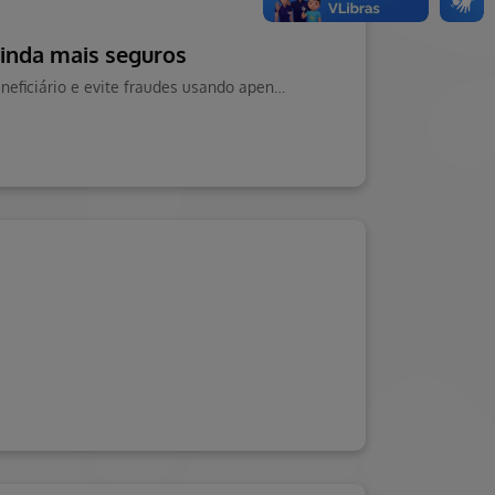
ainda mais seguros
Saiba como emitir seus boletos Hapvida Clinipam pelo App ou Portal do Beneficiário e evite fraudes usando apenas canais oficiais. Mais segurança para os seus dados.