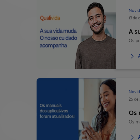
Novid
13 de 
A s
Novid
25 de
Os 
Os ma