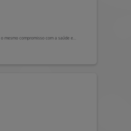
Os programas da Qualivida Hapvida ganharam novos nomes, mas mantêm o mesmo compromisso com a saúde e o bem-estar de cada pessoa.