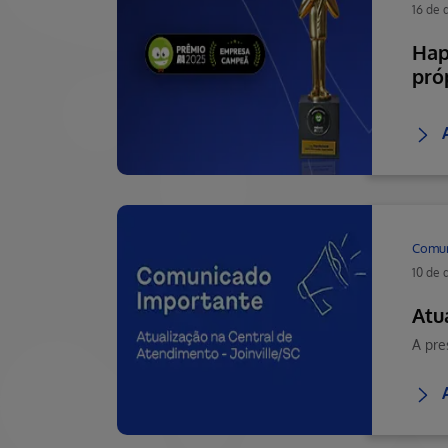
16 de
Hap
pró
Comu
10 de
Atu