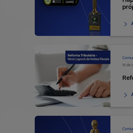
pró
Comu
16 de
Ref
Comu