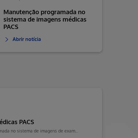
Manutenção programada no
sistema de imagens médicas
PACS
Abrir notícia
édicas PACS
No próximo domingo, 22 de março, será realizada uma manutenção programada no sistema de imagens de exames, entre 2h e 3h da manhã.