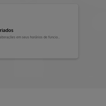
riados
Durante os próximos feriados nacionais, algumas unidades Hapvida terão alterações em seus horários de funcionamento.