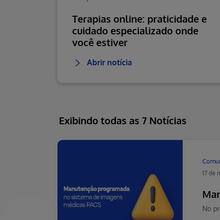
Terapias online: praticidade e
cuidado especializado onde
você estiver
Abrir notícia
Exibindo todas as 7 Notícias
Comu
17 de 
Man