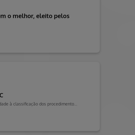
m o melhor, eleito pelos
SC
A presente relação de procedimentos médicos tem por objetivo dar visibilidade à classificação dos procedimentos, quanto à sua complexidade técnica.