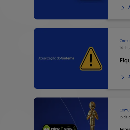
Comu
14 de 
Fiq
Comu
16 de
Hap