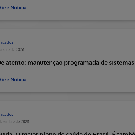
Abrir Notícia
nicados
janeiro de 2026
ue atento: manutenção programada de sistemas
Abrir Notícia
nicados
 dezembro de 2025
vida. O maior plano de saúde do Brasil. É també