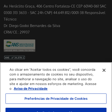
Av. Heráclito Graça, 406 Centro Fortaleza-CE CEP 60140-061 SAC
0300 313 3633 - SAC 24h CNPJ 44.649.812/0001-38 Responsável
Técnico:
Dr. Diego Godoi Bernardes da Silva
CRM/CE.: 29937
Preferências de cookies
Ao clicar em “Aceitar todos os cookies”, você concorda
Baixe nosso App
com o armazenamento de cookies no seu dispositivo,
para melhorar a navegação no site, analisar o uso do
site e ajudar em nossos esforços de marketing. Acesse
o
Aviso de Privacidade
Preferências de Privacidade de Cookies