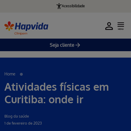
Acessibilidade
MENU
Seja cliente
Erro ao incluir fragmento
Pular para o Conteúdo principal
Home
Atividades físicas em
Curitiba: onde ir
Blog da saúde
1 de fevereiro de 2023