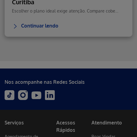
Curitiba
Escolher o plano ideal exige atenção. Compare cobertura, rede credenciada, prazos de carência e custo-benefício antes de contratar para você e sua família.
Continuar lendo
Erro ao incluir fragmento
Nos acompanhe nas Redes Sociais
Serviços
Acessos
Atendimento
Rápidos
Agendamento de
Boas Vindas