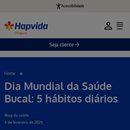
Acessibilidade
MENU
Seja cliente
Erro ao incluir fragmento
Pular para o Conteúdo principal
Home
Dia Mundial da Saúde
Bucal: 5 hábitos diários
Blog da saúde
4 de fevereiro de 2025