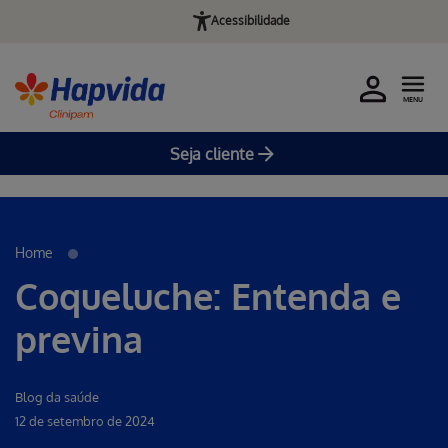
Acessibilidade
MENU
Seja cliente
Erro ao incluir fragmento
Pular para o Conteúdo principal
Home
Coqueluche: Entenda e
previna
Blog da saúde
12 de setembro de 2024