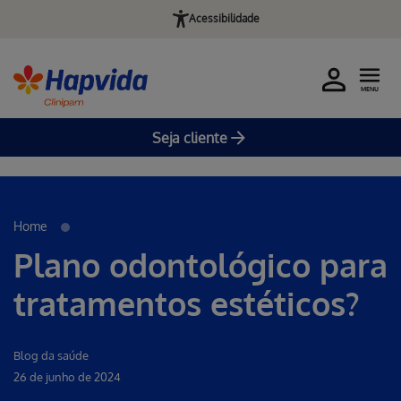
Acessibilidade
MENU
Seja cliente
Erro ao incluir fragmento
Pular para o Conteúdo principal
Home
Plano odontológico para
tratamentos estéticos?
Blog da saúde
26 de junho de 2024