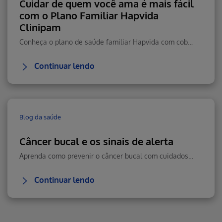
Cuidar de quem você ama é mais fácil
com o Plano Familiar Hapvida
Clinipam
Conheça o plano de saúde familiar Hapvida com cobertura total, rede nacional, telemedicina 24h e custo-benefício.
Continuar lendo
Blog da saúde
Câncer bucal e os sinais de alerta
Aprenda como prevenir o câncer bucal com cuidados diários, boa alimentação e visitas regulares ao dentista. Veja como reconhecer sintomas e agir rápido.
Continuar lendo