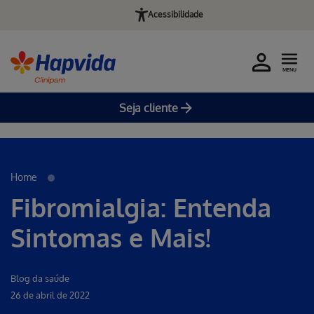
Acessibilidade
MENU
Seja cliente
Erro ao incluir fragmento
Pular para o Conteúdo principal
Home
Fibromialgia: Entenda
Sintomas e Mais!
Blog da saúde
26 de abril de 2022