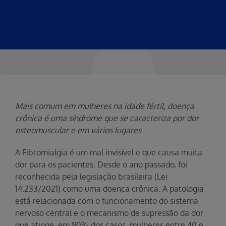
Mais comum em mulheres na idade fértil, doença
crônica é uma síndrome que se caracteriza por dor
osteomuscular e em vários lugares
A Fibromialgia é um mal invisível e que causa muita
dor para os pacientes. Desde o ano passado, foi
reconhecida pela legislação brasileira (Lei
14.233/2021) como uma doença crônica. A patologia
está relacionada com o funcionamento do sistema
nervoso central e o mecanismo de supressão da dor
que atinge, em 90% dos casos, mulheres entre 40 e