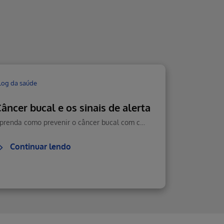
log da saúde
âncer bucal e os sinais de alerta
Aprenda como prevenir o câncer bucal com cuidados diários, boa alimentação e visitas regulares ao dentista. Veja como reconhecer sintomas e agir rápido.
Continuar lendo