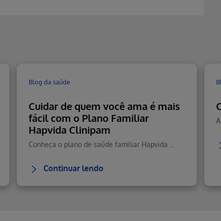
Blog da saúde
B
Cuidar de quem você ama é mais
C
fácil com o Plano Familiar
Hapvida Clinipam
Conheça o plano de saúde familiar Hapvida com cobertura total, rede nacional, telemedicina 24h e custo-benefício.
Continuar lendo