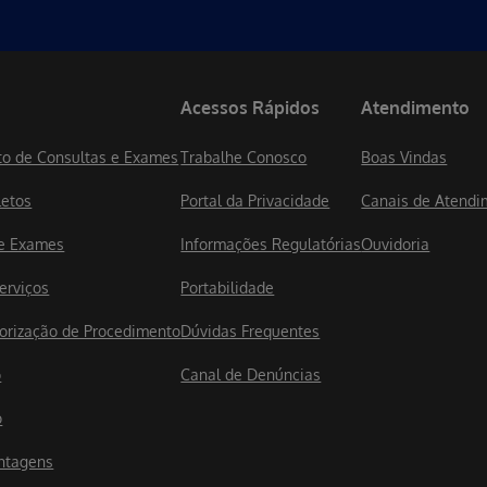
Acessos Rápidos
Atendimento
o de Consultas e Exames
Trabalhe Conosco
Boas Vindas
letos
Portal da Privacidade
Canais de Atendi
de Exames
Informações Regulatórias
Ouvidoria
erviços
Portabilidade
utorização de Procedimento
Dúvidas Frequentes
o
Canal de Denúncias
o
ntagens