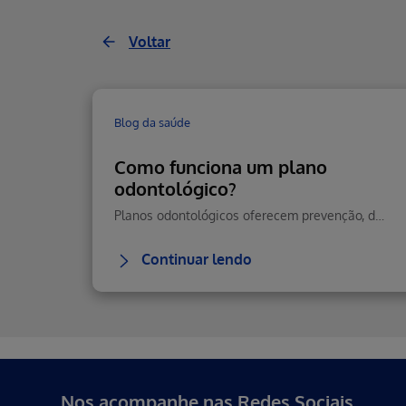
Voltar
Blog da saúde
Como funciona um plano
odontológico?
Planos odontológicos oferecem prevenção, diagnóstico precoce e tratamentos essenciais para manter sua saúde bucal em dia, com economia e praticidade.
Continuar lendo
Erro ao incluir fragmento
Nos acompanhe nas Redes Sociais