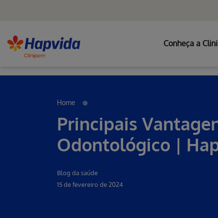
Conheça a Clin
Erro ao incluir fragmento
Pular para o Conteúdo principal
Home
Principais Vantage
Odontológico | Hap
Blog da saúde
15 de fevereiro de 2024