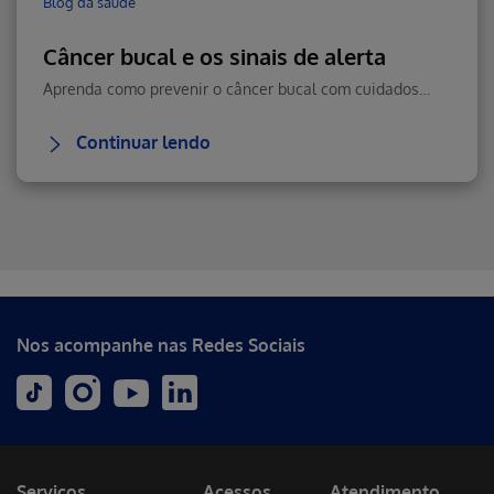
Blog da saúde
Câncer bucal e os sinais de alerta
Aprenda como prevenir o câncer bucal com cuidados diários, boa alimentação e visitas regulares ao dentista. Veja como reconhecer sintomas e agir rápido.
Continuar lendo
Erro ao incluir fragmento
Nos acompanhe nas Redes Sociais
Serviços
Acessos
Atendimento