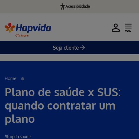
Acessibilidade
MENU
Seja cliente
Erro ao incluir fragmento
Pular para o Conteúdo principal
Home
Plano de saúde x SUS:
quando contratar um
plano
Blog da saúde