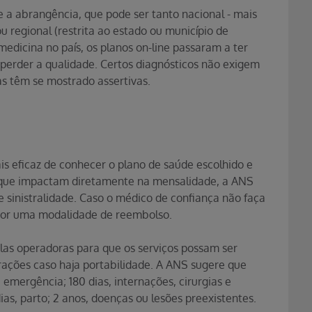
e a abrangência, que pode ser tanto nacional - mais
u regional (restrita ao estado ou município de
edicina no país, os planos on-line passaram a ter
 perder a qualidade. Certos diagnósticos não exigem
tas têm se mostrado assertivas.
s eficaz de conhecer o plano de saúde escolhido e
es que impactam diretamente na mensalidade, a ANS
 e sinistralidade. Caso o médico de confiança não faça
 por uma modalidade de reembolso.
elas operadoras para que os serviços possam ser
terações caso haja portabilidade. A ANS sugere que
 emergência; 180 dias, internações, cirurgias e
as, parto; 2 anos, doenças ou lesões preexistentes.