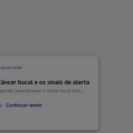
log da saúde
âncer bucal e os sinais de alerta
Aprenda como prevenir o câncer bucal com cuidados diários, boa alimentação e visitas regulares ao dentista. Veja como reconhecer sintomas e agir rápido.
Continuar lendo