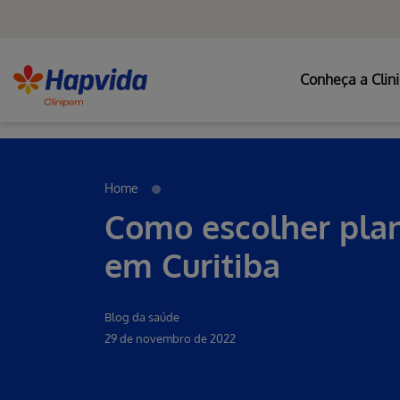
Conheça a Clin
Erro ao incluir fragmento
Pular para o Conteúdo principal
Home
Como escolher pla
em Curitiba
Blog da saúde
29 de novembro de 2022