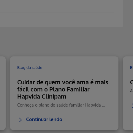
Blog da saúde
B
Cuidar de quem você ama é mais
C
fácil com o Plano Familiar
Hapvida Clinipam
Conheça o plano de saúde familiar Hapvida com cobertura total, rede nacional, telemedicina 24h e custo-benefício.
Continuar lendo