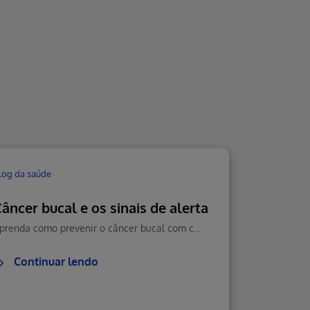
log da saúde
âncer bucal e os sinais de alerta
Aprenda como prevenir o câncer bucal com cuidados diários, boa alimentação e visitas regulares ao dentista. Veja como reconhecer sintomas e agir rápido.
Continuar lendo