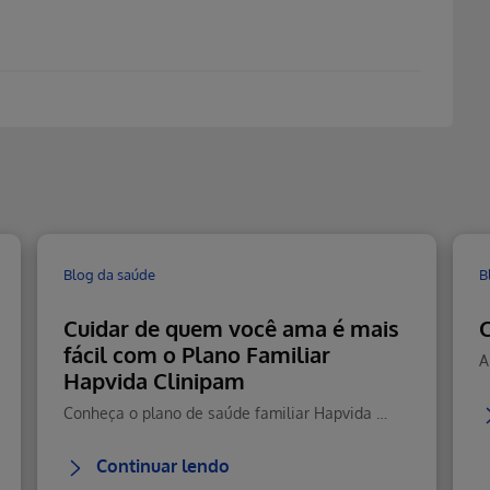
Blog da saúde
B
Cuidar de quem você ama é mais
C
fácil com o Plano Familiar
Hapvida Clinipam
Conheça o plano de saúde familiar Hapvida com cobertura total, rede nacional, telemedicina 24h e custo-benefício.
Continuar lendo