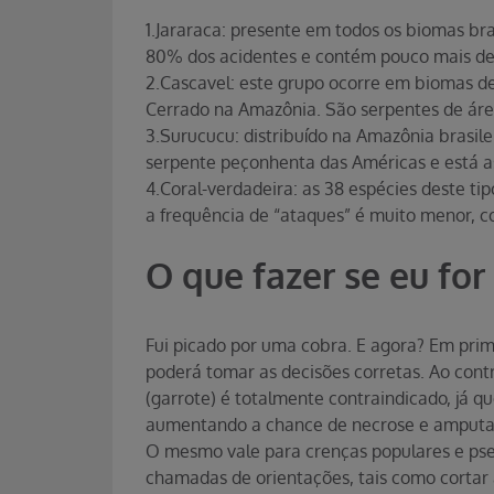
1.Jararaca: presente em todos os biomas bras
80% dos acidentes e contém pouco mais de 
2.Cascavel: este grupo ocorre em biomas d
Cerrado na Amazônia. São serpentes de áre
3.Surucucu: distribuído na Amazônia brasilei
serpente peçonhenta das Américas e está as
4.Coral-verdadeira: as 38 espécies deste ti
a frequência de “ataques” é muito menor, 
O que fazer se eu for
Fui picado por uma cobra. E agora? Em prime
poderá tomar as decisões corretas. Ao contr
(garrote) é totalmente contraindicado, já q
aumentando a chance de necrose e amput
O mesmo vale para crenças populares e ps
chamadas de orientações, tais como cortar a