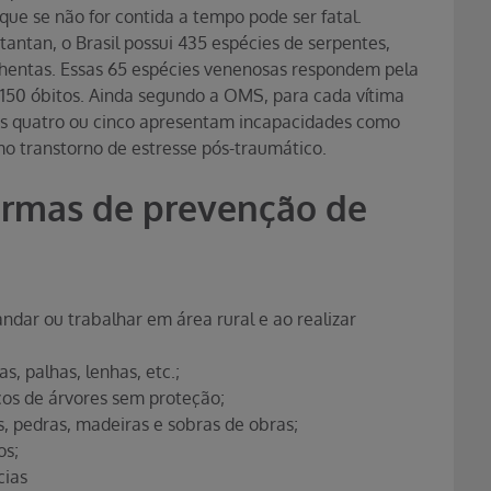
ue se não for contida a tempo pode ser fatal.
antan, o Brasil possui 435 espécies de serpentes,
entas. Essas 65 espécies venenosas respondem pela
e 150 óbitos. Ainda segundo a OMS, para cada vítima
as quatro ou cinco apresentam incapacidades como
o transtorno de estresse pós-traumático.
formas de prevenção de
andar ou trabalhar em área rural e ao realizar
s, palhas, lenhas, etc.;
os de árvores sem proteção;
as, pedras, madeiras e sobras de obras;
os;
cias