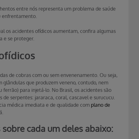
nhentos entre nós representa um problema de saúde
eu enfrentamento.
al os acidentes ofídicos aumentam, confira algumas
a e se proteger.
ofídicos
icadas de cobras com ou sem envenenamento. Ou seja,
em glândulas que produzem veneno, contudo, nem
errão) para injetá-lo. No Brasil, os acidentes são
 de serpentes: jararaca, coral, cascavel e surucucu.
ência médica imediata e de qualidade com
plano de
á.
 sobre cada um deles abaixo: