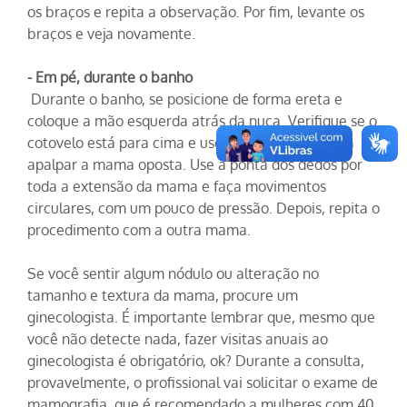
os braços e repita a observação. Por fim, levante os
braços e veja novamente.
- Em pé, durante o banho
Durante o banho, se posicione de forma ereta e
coloque a mão esquerda atrás da nuca. Verifique se o
cotovelo está para cima e use uma das mãos para
apalpar a mama oposta. Use a ponta dos dedos por
toda a extensão da mama e faça movimentos
circulares, com um pouco de pressão. Depois, repita o
procedimento com a outra mama.
Se você sentir algum nódulo ou alteração no
tamanho e textura da mama, procure um
ginecologista. É importante lembrar que, mesmo que
você não detecte nada, fazer visitas anuais ao
ginecologista é obrigatório, ok? Durante a consulta,
provavelmente, o profissional vai solicitar o exame de
mamografia, que é recomendado a mulheres com 40