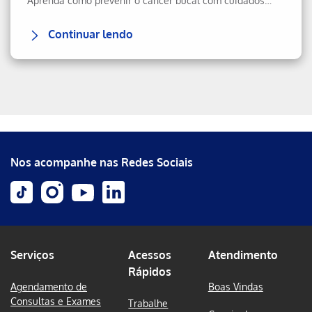
Aprenda como prevenir o câncer bucal com cuidados diários, boa alimentação e visitas regulares ao dentista. Veja como reconhecer sintomas e agir rápido.
Continuar lendo
Erro ao incluir fragmento
Nos acompanhe nas Redes Sociais
Serviços
Acessos
Atendimento
Rápidos
Agendamento de
Boas Vindas
Consultas e Exames
Trabalhe