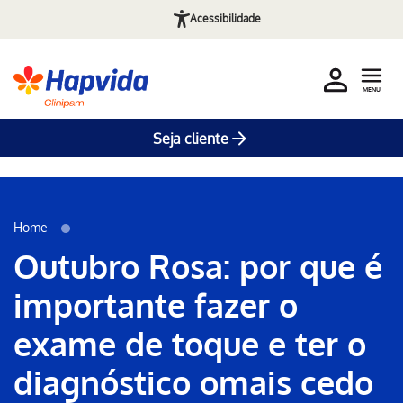
Acessibilidade
MENU
Seja cliente
Erro ao incluir fragmento
Pular para o Conteúdo principal
Home
Outubro Rosa: por que é
importante fazer o
exame de toque e ter o
diagnóstico omais cedo