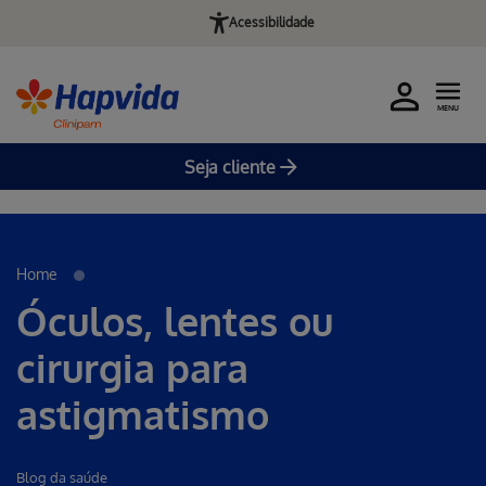
Acessibilidade
MENU
Seja cliente
Erro ao incluir fragmento
Pular para o Conteúdo principal
Home
Óculos, lentes ou
cirurgia para
astigmatismo
Blog da saúde