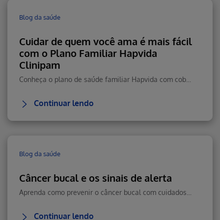
Blog da saúde
Cuidar de quem você ama é mais fácil
com o Plano Familiar Hapvida
Clinipam
Conheça o plano de saúde familiar Hapvida com cobertura total, rede nacional, telemedicina 24h e custo-benefício.
Continuar lendo
Blog da saúde
Câncer bucal e os sinais de alerta
Aprenda como prevenir o câncer bucal com cuidados diários, boa alimentação e visitas regulares ao dentista. Veja como reconhecer sintomas e agir rápido.
Continuar lendo