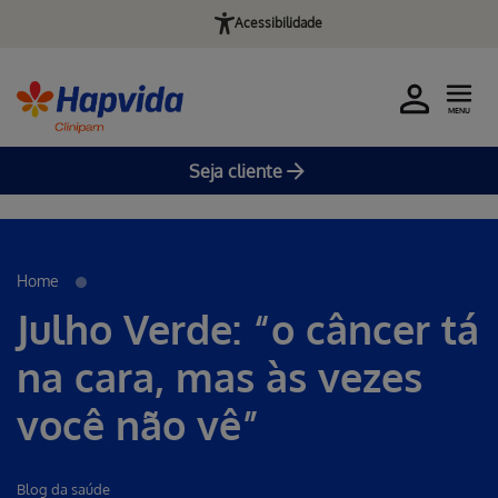
Acessibilidade
MENU
Seja cliente
Erro ao incluir fragmento
Pular para o Conteúdo principal
Home
Julho Verde: “o câncer tá
na cara, mas às vezes
você não vê”
Blog da saúde