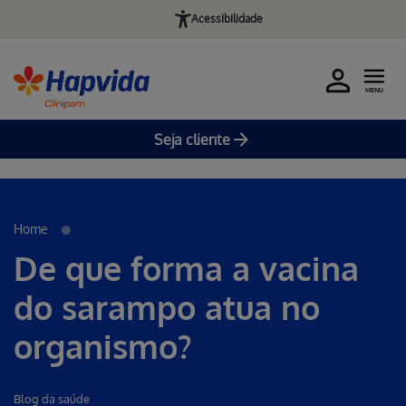
Acessibilidade
MENU
Seja cliente
Erro ao incluir fragmento
Pular para o Conteúdo principal
Home
De que forma a vacina
do sarampo atua no
organismo?
Blog da saúde