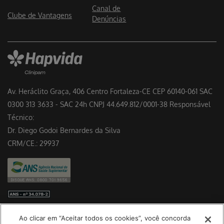
Canal de
Clube de Vantagens
Denúncias
Av. Heráclito Graça, 406 Centro Fortaleza-CE CEP 60140-061 SAC
0300 313 3633 - SAC 24h CNPJ 44.649.812/0001-38 Responsável
Técnico:
Dr. Diego Godoi Bernardes da Silva
CRM/CE.: 29937
Preferências de cookies
Ao clicar em “Aceitar todos os cookies”, você concorda