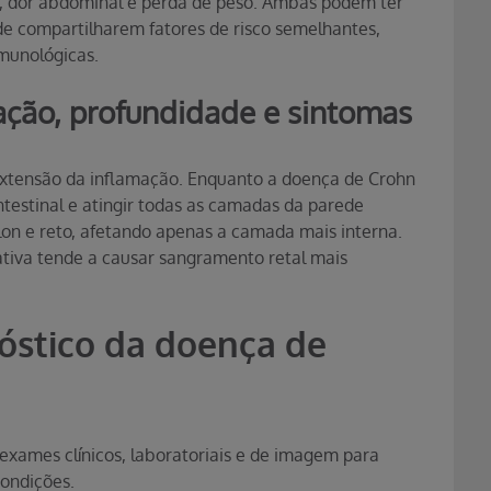
a, dor abdominal e perda de peso. Ambas podem ter
de compartilharem fatores de risco semelhantes,
munológicas.
zação, profundidade e sintomas
e extensão da inflamação. Enquanto a doença de Crohn
ntestinal e atingir todas as camadas da parede
 cólon e reto, afetando apenas a camada mais interna.
ativa tende a causar sangramento retal mais
óstico da doença de
xames clínicos, laboratoriais e de imagem para
condições.