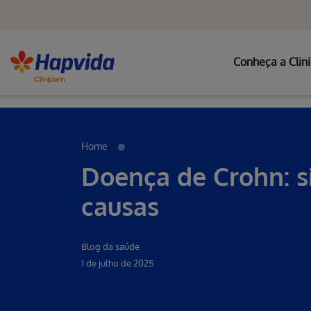
Conheça a Clin
Erro ao incluir fragmento
Pular para o Conteúdo principal
Home
Doença de Crohn: s
causas
Blog da saúde
1 de julho de 2025