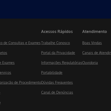
Acessos Rápidos
Atendimento
o de Consultas e Exames
Trabalhe Conosco
Boas Vindas
letos
Portal da Privacidade
Canais de Atendi
de Exames
Informações Regulatórias
Ouvidoria
erviços
Portabilidade
utorização de Procedimento
Dúvidas Frequentes
o
Canal de Denúncias
o