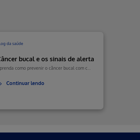
log da saúde
âncer bucal e os sinais de alerta
Aprenda como prevenir o câncer bucal com cuidados diários, boa alimentação e visitas regulares ao dentista. Veja como reconhecer sintomas e agir rápido.
Continuar lendo