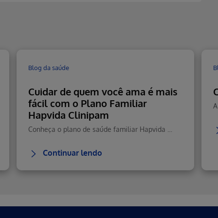
Blog da saúde
B
Cuidar de quem você ama é mais
C
fácil com o Plano Familiar
Hapvida Clinipam
Conheça o plano de saúde familiar Hapvida com cobertura total, rede nacional, telemedicina 24h e custo-benefício.
Continuar lendo