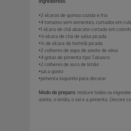
Ingredientes
:
•2 xícaras de quinoa cozida e fria
•4 tomates sem sementes, cortados em cub
•1 xícara de chá abacate cortado em cubinh
•½ xícara de chá de salsa picada
•¼ de xícara de hortelã picada
•2 colheres de sopa de azeite de oliva
•4 gotas de pimenta tipo Tabasco
•2 colheres de suco de limão
•sal a gosto
•pimenta biquinho para decorar
Modo de preparo
: misture todos os ingredi
azeite, o limão, o sal e a pimenta. Decore 