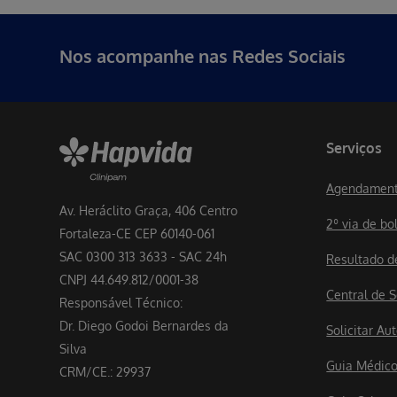
Erro ao incluir fragmento
Nos acompanhe nas Redes Sociais
Serviços
Agendament
Av. Heráclito Graça, 406 Centro
2º via de bo
Fortaleza-CE CEP 60140-061
SAC 0300 313 3633 - SAC 24h
Resultado 
CNPJ 44.649.812/0001-38
Central de S
Responsável Técnico:
Dr. Diego Godoi Bernardes da
Solicitar A
Silva
Guia Médic
CRM/CE.: 29937