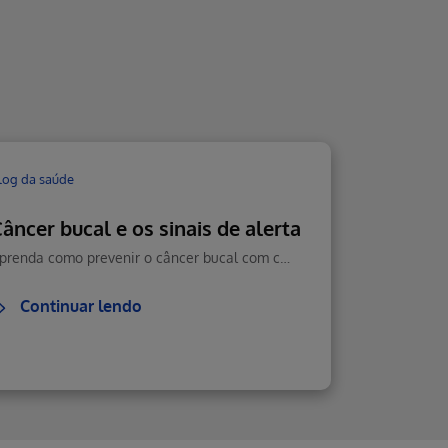
log da saúde
âncer bucal e os sinais de alerta
Aprenda como prevenir o câncer bucal com cuidados diários, boa alimentação e visitas regulares ao dentista. Veja como reconhecer sintomas e agir rápido.
Continuar lendo