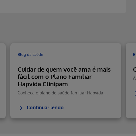
Blog da saúde
B
Cuidar de quem você ama é mais
C
fácil com o Plano Familiar
Hapvida Clinipam
Conheça o plano de saúde familiar Hapvida com cobertura total, rede nacional, telemedicina 24h e custo-benefício.
Continuar lendo