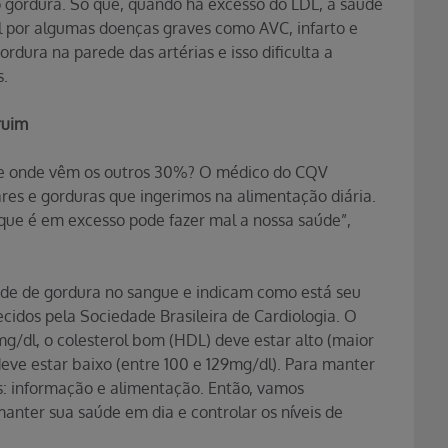
são gordura. Só que, quando há excesso do LDL, a saúde
l por algumas doenças graves como AVC, infarto e
ordura na parede das artérias e isso dificulta a
s.
ruim
 de onde vêm os outros 30%? O médico do CQV
res e gorduras que ingerimos na alimentação diária.
 que é em excesso pode fazer mal a nossa saúde”,
de de gordura no sangue e indicam como está seu
ecidos pela Sociedade Brasileira de Cardiologia. O
 mg/dl, o colesterol bom (HDL) deve estar alto (maior
deve estar baixo (entre 100 e 129mg/dl). Para manter
is: informação e alimentação. Então, vamos
nter sua saúde em dia e controlar os níveis de