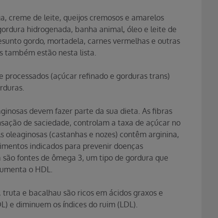
a, creme de leite, queijos cremosos e amarelos
 gordura hidrogenada, banha animal, óleo e leite de
resunto gordo, mortadela, carnes vermelhas e outras
s também estão nesta lista.
e processados (açúcar refinado e gorduras trans)
rduras.
aginosas devem fazer parte da sua dieta. As fibras
nsação de saciedade, controlam a taxa de açúcar no
 oleaginosas (castanhas e nozes) contêm arginina,
alimentos indicados para prevenir doenças
a são fontes de ômega 3, um tipo de gordura que
e aumenta o HDL.
 truta e bacalhau são ricos em ácidos graxos e
) e diminuem os índices do ruim (LDL).