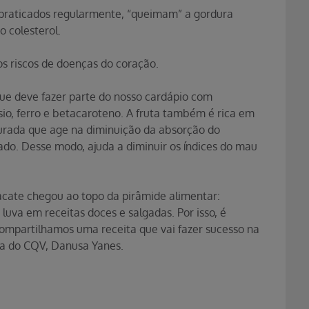
e praticados regularmente, “queimam” a gordura
 colesterol.
os riscos de doenças do coração.
ue deve fazer parte do nosso cardápio com
sio, ferro e betacaroteno. A fruta também é rica em
turada que age na diminuição da absorção do
ígado. Desse modo, ajuda a diminuir os índices do mau
acate chegou ao topo da pirâmide alimentar:
luva em receitas doces e salgadas. Por isso, é
ompartilhamos uma receita que vai fazer sucesso na
sta do CQV, Danusa Yanes.