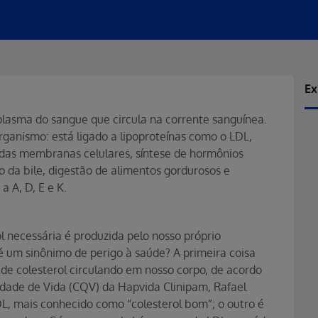
Ex
lasma do sangue que circula na corrente sanguínea.
ganismo: está ligado a lipoproteínas como o LDL,
 das membranas celulares, síntese de hormônios
ão da bile, digestão de alimentos gordurosos e
 A, D, E e K.
l necessária é produzida pelo nosso próprio
 é um sinônimo de perigo à saúde? A primeira coisa
 de colesterol circulando em nosso corpo, de acordo
idade de Vida (CQV) da Hapvida Clinipam, Rafael
, mais conhecido como “colesterol bom”; o outro é