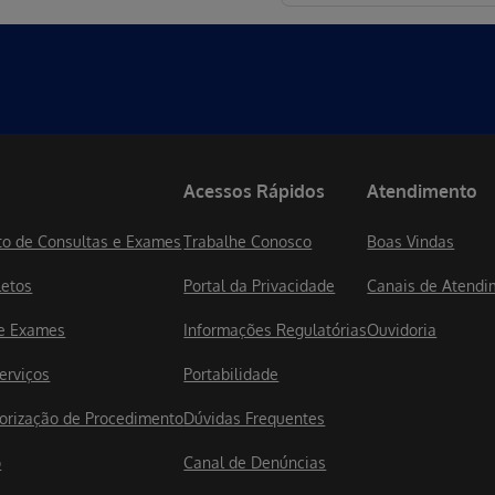
Acessos Rápidos
Atendimento
o de Consultas e Exames
Trabalhe Conosco
Boas Vindas
letos
Portal da Privacidade
Canais de Atendi
de Exames
Informações Regulatórias
Ouvidoria
erviços
Portabilidade
utorização de Procedimento
Dúvidas Frequentes
o
Canal de Denúncias