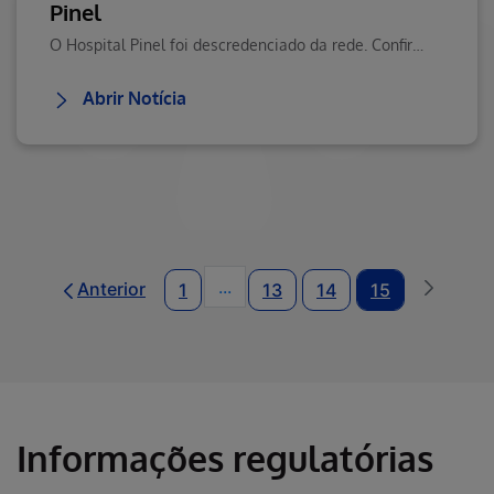
Pinel
O Hospital Pinel foi descredenciado da rede. Confira novas unidades disponíveis e mantenha-se informado sobre mudanças na sua cobertura assistencial.
Abrir Notícia
...
Anterior
1
13
14
15
Páginas intermediárias Usar ABA
Informações regulatórias