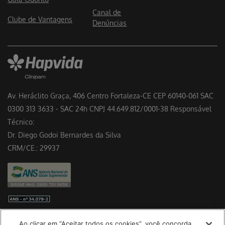
Canal de
Clube de Vantagens
Denúncias
Av. Heráclito Graça, 406 Centro Fortaleza-CE CEP 60140-061 SAC
0300 313 3633 - SAC 24h CNPJ 44.649.812/0001-38 Responsável
Técnico:
Dr. Diego Godoi Bernardes da Silva
CRM/CE.: 29937
Preferências de cookies
Ao clicar em “Aceitar todos os cookies”, você concorda